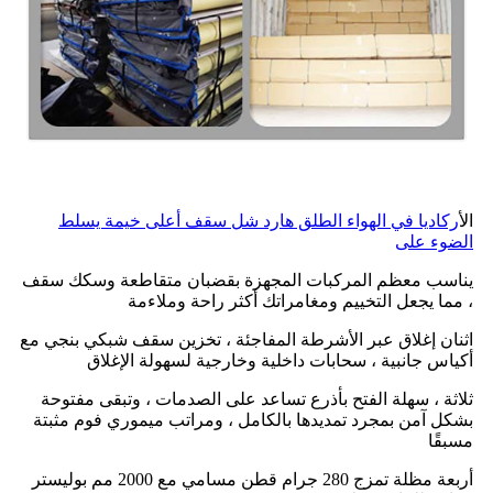
ال
أركاديا في الهواء الطلق هارد شل سقف أعلى خيمة يسلط
الضوء على
يناسب معظم المركبات المجهزة بقضبان متقاطعة وسكك سقف
، مما يجعل التخييم ومغامراتك أكثر راحة وملاءمة
اثنان إغلاق عبر الأشرطة المفاجئة ، تخزين سقف شبكي بنجي مع
أكياس جانبية ، سحابات داخلية وخارجية لسهولة الإغلاق
ثلاثة ، سهلة الفتح بأذرع تساعد على الصدمات ، وتبقى مفتوحة
بشكل آمن بمجرد تمديدها بالكامل ، ومراتب ميموري فوم مثبتة
مسبقًا
أربعة مظلة تمزج 280 جرام قطن مسامي مع 2000 مم بوليستر