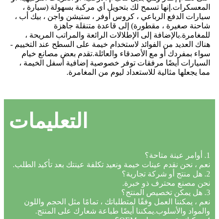
المعسكرات.إنها تسمح لك بتحويل أي مركبة بسهولة (سيارة ،
سيارات الدفع الرباعي ، كروس أوفر ، ستيشن واجن ، بيك أب ،
شاحنة صغيرة ، مقطورة) إلى قاعدة متنقلة جاهزة
للمغامرة.بالإضافة إلى الإطلالات الرائعة والمراتب المريحة ،
هناك العديد من الفوائد لاستخدام خيمة على السطح عند التخييم -
سواء بمفردك أو مع الأصدقاء والعائلة.تقدم بعض مصانع خيام
السيارات أيضًا مرفقات توفر خصوصية إضافية أسفل الخيمة ،
مما يجعلها مثالية للاستعداد ليوم من المغامرة.
التعليمات
1. أوامر عينة متاحة؟
نعم ، نحن نقدم عينات خيمة ونعيد تكلفة عينتك بعد تأكيد الطلب.
2. هل منتج أو شركة تجارية؟
نحن مصنع محترف ذو خبرة.
3. هل يمكن تخصيص المنتج؟
نعم ، يمكننا العمل وفقًا لمتطلباتك ، تمامًا مثل الحجم واللون
والمواد والأسلوب.يمكننا أيضًا طباعة شعارك على المنتج.