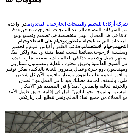
معلومات عنا
شركة أركاديا للتخييم والمنتجات الخارجية
.، المحدودة.
هي واحدة
من الشركات المصنعة الرائدة للمنتجات الخارجية مع خبرة 20
عامًا في هذا المجال ، وهي متخصصة في تصميم وتصنيع وبيع
المنتجات التي تغطي
خيام مقطورة
و
خيام على السطح
و
خيام
التخييم
و
خيام الاستحمام
وحقائب الظهر وأكياس النوم والحصير
وسلسلة الأرجوحة.بضائعنا ليست فقط متينة ودائمة ولكن أيضًا
بمظهر جميل وشعبية جدًا في العالم ، لدينا سمعة تجارية جيدة
في السوق العالمية وفريق محترف للغاية ومصممون ممتازون
ومهندسون ذوو خبرة وعمال ماهرون للغاية.بالتأكيد ، يمكن توفير
مرافق التخييم عالية الجودة بأسعار تنافسية.الآن كل شخص
مليء بالشغف لخدمة مطلبك.مبدأنا في العمل هو "الصدق
والجودة العالية والمثابرة".مبدأنا في التصميم هو "الابتكار
المستمر والموجه نحو الناس".نأمل في إقامة تعاون طويل الأمد
مع العملاء من جميع أنحاء العالم.ونحن نتطلع إلى زيارتكم.