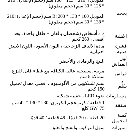
الموديل أ: 210 * 125 * 100 سم (حجم الإعداد) ؛ 210
* 125 * 30 سم (حجم مطوي)
بحجم
الموديل B: 203 * 138 * 100 سم (حجم الإعداد) ؛210
* 138 * 30 سم (حجم مطوي)
2-3 أشخاص (شخصان بالغان + طفل واحد) ، بحد
الاهلية
أقصى ، 260 كجم
قشرة
مادة الألياف الزجاجية ، اللون الأسود ، اللون الأبيض
صلبة
اختيارية
لون
البيج والرمادي والأخضر
القماش
مرتبة إسفنجية عالية الكثافة مع غطاء قابل للنزع ،
فراش
سماكة 6 سم
سلم تلسكوبي من الألومنيوم ، أقصى معدل تحميل
سُلُّم
150 كجم
مستلزمات
ضوء LED ، حقيبة شبكية
1 قطعة / كرتونحجم الكرتون: 230 * 130 * 42 سم
صفقة
GW: 75 كلغ
كمية
20 قطعة / 20 قدمًا ، 48 قطعة / 40 قدمًا
التحميل
مميزات
سهل التركيب والفتح والغلق