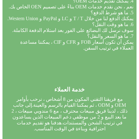
4. يمكنك تقديم خدمات OEM؟
نعم ، نحن نقدم خدمات OEM بناءً على تصميم OEN الخاص بك.
5. ما هو شرط الدفع؟
يمكنك الدفع لنا من خلال T / T و LC و PayPal و Western Union.
6. ما هو وقت النقل؟
سوف نرسل لك البضائع على الفور بعد استلام الدفعة الكاملة.
7. ما هو السعر والنقل؟
يمكن أن تكون أسعار FOB و CFR و CIF ، يمكننا مساعدة
العملاء في ترتيب السفن.
خدمة العملاء
مع فريقنا التقني المكون من 8 أشخاص ، نرحب بأوامر
OEM و ODM ، ثم يمكننا القيام بالرسم والعينة.إلى جانب
ذلك ، لدينا فريق مبيعات محترف ، مع 6 مندوبي مبيعات ، 2
ما بعد البيع و 2 من موظفي دعم المبيعات الذين يساعدون
في ترتيب الشحن والمستندات.هدفنا هو تقديم خدمات
احترافية وبناءة في الوقت المناسب.