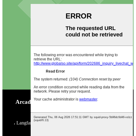
شركة Arcadia Camp & Outdoor Products
Co.، Ltd.
- منطقة Kangjiawu الصناعية ، Guan ، مدينة Langfang ،
مقاطعة Hebei ، الصين ، 065502