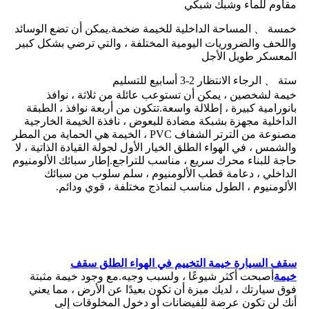
مقاوم للماء وشبك شبكي
خمسة 、 المساحة الداخلية للخيمة ضخمة.يمكن أن تضع الوسائد
واللحف والضروريات اليومية المختلفة ، والتي ترضي بشكل كبير
المعسكر طويل الأجل
ستة 、 الرجاء الانتظار 2-3 أسابيع للتسليم
خيمة لشخصين ، يمكن أن تستوعب عائلة من ثلاثة ، نوافذ
بانورامية كبيرة ، إطلالة واسعة.تتكون من أربعة نوافذ ، الطبقة
الداخلية مجهزة بشبكة مضادة للبعوض ، نافذة الخيمة الخارجية
مصنوعة من الترتر الشفاف PVC ، الخيمة هي الحماية من المطر
والشمس ، في الهواء الطلق الخيار الأول لجولة القيادة الذاتية ، لا
حاجة للبناء محرك سريع ، مناسب للتراجع.إطار سبائك الألومنيوم
الداخلي ، دعامة قطب الألومنيوم ، سلم سلوب من سبائك
الألومنيوم ، الطول مناسب لنماذج مختلفة ، قوي ودائم.
سقف السيارة خيمة التخييم في الهواء الطلق سقف
خيمة
أصبحت أكثر شيوعًا ، ولسبب وجيه.مع وجود خيمة مثبتة
فوق سيارتك ، لديك ميزة أن تكون بعيدًا عن الأرض ، مما يعني
أنك لن تكون عرضة للفيضانات أو دخول المخلوقات إلى