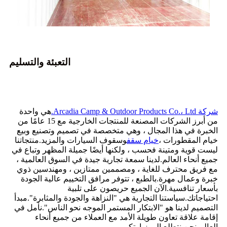
التعبئة والتسليم
شركة Arcadia Camp & Outdoor Products Co.، Ltd.
هي واحدة
من أبرز الشركات المصنعة للمنتجات الخارجية مع 15 عامًا من
الخبرة في هذا المجال ، وهي متخصصة في تصميم وتصنيع وبيع
خيام المقطورات ،
خيام سقف
وسقوف السيارات والمزيد.منتجاتنا
ليست قوية ومتينة فحسب ، ولكنها أيضًا جميلة المظهر وتباع في
جميع أنحاء العالم.لدينا سمعة تجارية جيدة في السوق العالمية ،
مع فريق محترف للغاية ، ومصممين ممتازين ، ومهندسين ذوي
خبرة وعمال مهرة.بالطبع ، تتوفر مرافق التخييم عالية الجودة
بأسعار تنافسية.الآن الجميع حريصون على تلبية
احتياجاتك.سياستنا التجارية هي "النزاهة والجودة والمثابرة".مبدأ
التصميم لدينا هو "الابتكار المستمر الموجه نحو الناس".نأمل في
إقامة علاقة تعاون طويلة الأمد مع العملاء من جميع أنحاء
العالم.نحن نتطلع إلى زيارتكم.