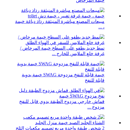
خيمة المرحاض
مبيعات المصنع مباشرة المنبثقة رذاذ دباغة خيمة
، ...
نمط جديد يطفو على السطح خيمة المرحاض /
غرفة خلع الملابس للخارج ...
خيمة قابلة للنفخ مزدوجة SWAG خيمة يدوية
قابلة للنفخ
قماش خارجي مزدوج الطبقة يدوي قابل للنفخ
مزدوج ...
2 شخص طبقة واحدة مربع تصميم مكعبات الثلج